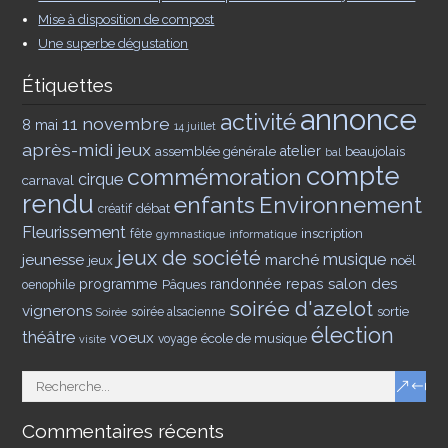
Mise à disposition de compost
Une superbe dégustation
Étiquettes
annonce
activité
11 novembre
8 mai
14 juillet
après-midi jeux
assemblée générale
atelier
beaujolais
bal
compte
commémoration
cirque
carnaval
rendu
enfants
Environnement
débat
créatif
Fleurissement
inscription
fête
gymnastique
informatique
jeux de société
musique
jeunesse
marché
jeux
noël
salon des
programme
Pâques
randonnée
repas
oenophile
soirée d'azelot
vignerons
sortie
soirée alsacienne
Soirée
élection
théâtre
voeux
école de musique
voyage
visite
Commentaires récents