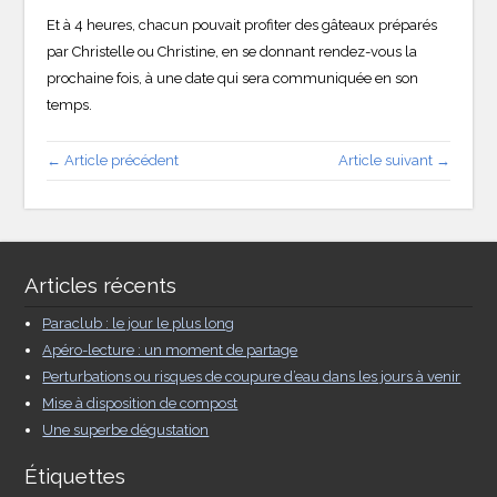
Et à 4 heures, chacun pouvait profiter des gâteaux préparés
par Christelle ou Christine, en se donnant rendez-vous la
prochaine fois, à une date qui sera communiquée en son
temps.
← Article précédent
Article suivant →
Articles récents
Paraclub : le jour le plus long
Apéro-lecture : un moment de partage
Perturbations ou risques de coupure d’eau dans les jours à venir
Mise à disposition de compost
Une superbe dégustation
Étiquettes