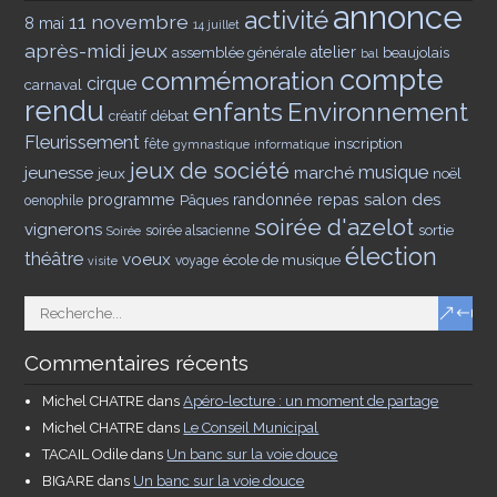
annonce
activité
11 novembre
8 mai
14 juillet
après-midi jeux
assemblée générale
atelier
beaujolais
bal
compte
commémoration
cirque
carnaval
rendu
enfants
Environnement
débat
créatif
Fleurissement
inscription
fête
gymnastique
informatique
jeux de société
musique
jeunesse
marché
jeux
noël
salon des
programme
Pâques
randonnée
repas
oenophile
soirée d'azelot
vignerons
sortie
soirée alsacienne
Soirée
élection
théâtre
voeux
école de musique
voyage
visite
Commentaires récents
Michel CHATRE
dans
Apéro-lecture : un moment de partage
Michel CHATRE
dans
Le Conseil Municipal
TACAIL Odile
dans
Un banc sur la voie douce
BIGARE
dans
Un banc sur la voie douce