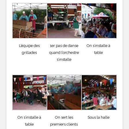
L’équipe des
1er pas de danse
On s’installe à
grillades
quand l’orchestre
table
s’installe
On s’installe à
On sert les
Sous la halle
table
premiers clients