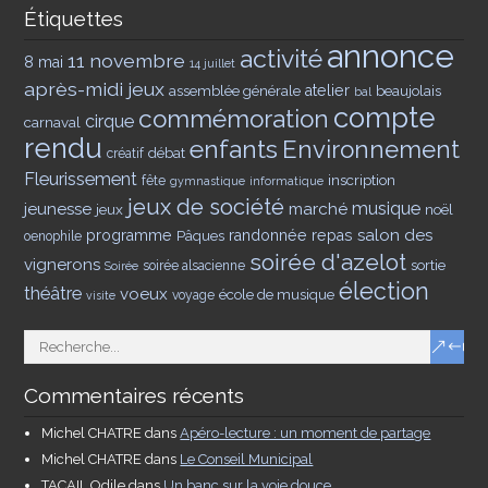
Étiquettes
annonce
activité
11 novembre
8 mai
14 juillet
après-midi jeux
assemblée générale
atelier
beaujolais
bal
compte
commémoration
cirque
carnaval
rendu
enfants
Environnement
débat
créatif
Fleurissement
inscription
fête
gymnastique
informatique
jeux de société
musique
jeunesse
marché
jeux
noël
salon des
programme
Pâques
randonnée
repas
oenophile
soirée d'azelot
vignerons
sortie
soirée alsacienne
Soirée
élection
théâtre
voeux
école de musique
voyage
visite
Commentaires récents
Michel CHATRE
dans
Apéro-lecture : un moment de partage
Michel CHATRE
dans
Le Conseil Municipal
TACAIL Odile
dans
Un banc sur la voie douce