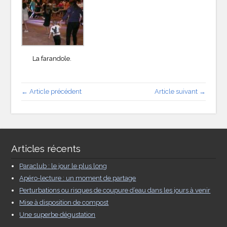
La farandole.
← Article précédent
Article suivant →
Articles récents
Paraclub : le jour le plus long
Apéro-lecture : un moment de partage
Perturbations ou risques de coupure d’eau dans les jours à venir
Mise à disposition de compost
Une superbe dégustation