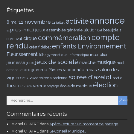
Étiquettes
annonce
activité
11 novembre
8 mai
14 juillet
après-midi jeux
assemblée générale
atelier
beaujolais
bal
compte
commémoration
cirque
carnaval
rendu
enfants
Environnement
débat
créatif
Fleurissement
inscription
fête
gymnastique
informatique
jeux de société
musique
jeunesse
marché
jeux
noël
salon des
programme
Pâques
randonnée
repas
oenophile
soirée d'azelot
vignerons
sortie
soirée alsacienne
Soirée
élection
théâtre
voeux
école de musique
voyage
visite
Commentaires récents
Michel CHATRE
dans
Apéro-lecture : un moment de partage
Michel CHATRE
dans
Le Conseil Municipal