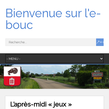
Bienvenue sur l'e-
bouc
L’après-midi « jeux »