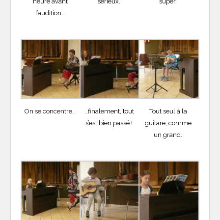
heure avant
sérieux.
super.
l’audition…
On se concentre…
…finalement, tout
Tout seul à la
s’est bien passé !
guitare, comme
un grand.