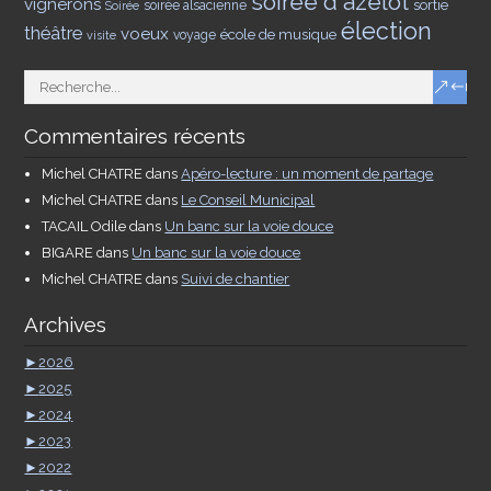
soirée d'azelot
vignerons
sortie
soirée alsacienne
Soirée
élection
théâtre
voeux
école de musique
voyage
visite
Commentaires récents
Michel CHATRE
dans
Apéro-lecture : un moment de partage
Michel CHATRE
dans
Le Conseil Municipal
TACAIL Odile
dans
Un banc sur la voie douce
BIGARE
dans
Un banc sur la voie douce
Michel CHATRE
dans
Suivi de chantier
Archives
►
2026
►
2025
►
2024
►
2023
►
2022