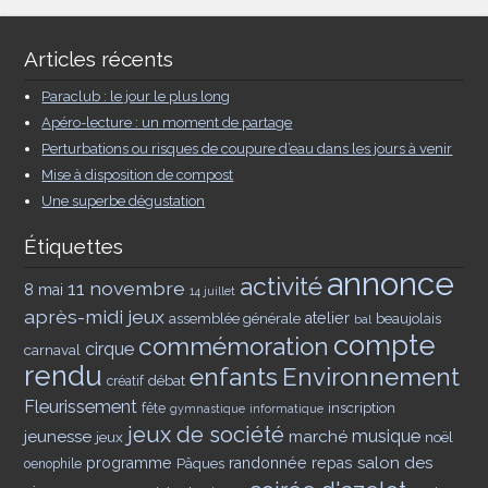
Articles récents
Paraclub : le jour le plus long
Apéro-lecture : un moment de partage
Perturbations ou risques de coupure d’eau dans les jours à venir
Mise à disposition de compost
Une superbe dégustation
Étiquettes
annonce
activité
11 novembre
8 mai
14 juillet
après-midi jeux
assemblée générale
atelier
beaujolais
bal
compte
commémoration
cirque
carnaval
rendu
enfants
Environnement
débat
créatif
Fleurissement
inscription
fête
gymnastique
informatique
jeux de société
musique
jeunesse
marché
jeux
noël
salon des
programme
Pâques
randonnée
repas
oenophile