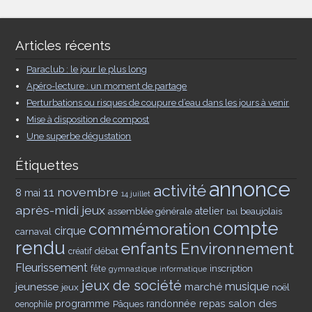
Articles récents
Paraclub : le jour le plus long
Apéro-lecture : un moment de partage
Perturbations ou risques de coupure d’eau dans les jours à venir
Mise à disposition de compost
Une superbe dégustation
Étiquettes
annonce
activité
11 novembre
8 mai
14 juillet
après-midi jeux
assemblée générale
atelier
beaujolais
bal
compte
commémoration
cirque
carnaval
rendu
enfants
Environnement
débat
créatif
Fleurissement
inscription
fête
gymnastique
informatique
jeux de société
musique
jeunesse
marché
jeux
noël
salon des
programme
Pâques
randonnée
repas
oenophile