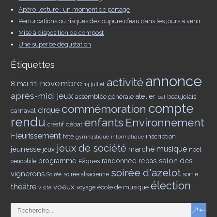
Apéro-lecture : un moment de partage
Perturbations ou risques de coupure d’eau dans les jours à venir
Mise à disposition de compost
Une superbe dégustation
Étiquettes
annonce
activité
11 novembre
8 mai
14 juillet
après-midi jeux
assemblée générale
atelier
beaujolais
bal
compte
commémoration
cirque
carnaval
rendu
enfants
Environnement
débat
créatif
Fleurissement
inscription
fête
gymnastique
informatique
jeux de société
musique
jeunesse
marché
jeux
noël
salon des
programme
Pâques
randonnée
repas
oenophile
soirée d'azelot
vignerons
sortie
soirée alsacienne
Soirée
élection
théâtre
voeux
école de musique
voyage
visite