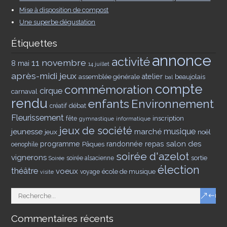
Mise à disposition de compost
Une superbe dégustation
Étiquettes
annonce
activité
11 novembre
8 mai
14 juillet
après-midi jeux
assemblée générale
atelier
beaujolais
bal
compte
commémoration
cirque
carnaval
rendu
enfants
Environnement
débat
créatif
Fleurissement
inscription
fête
gymnastique
informatique
jeux de société
musique
jeunesse
marché
jeux
noël
salon des
programme
Pâques
randonnée
repas
oenophile
soirée d'azelot
vignerons
sortie
soirée alsacienne
Soirée
élection
théâtre
voeux
école de musique
voyage
visite
Commentaires récents