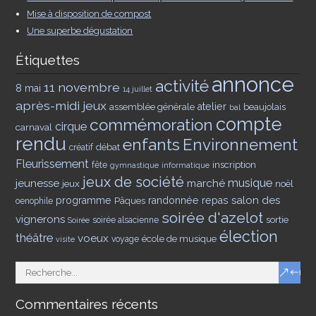
Mise à disposition de compost
Une superbe dégustation
Étiquettes
annonce
activité
11 novembre
8 mai
14 juillet
après-midi jeux
assemblée générale
atelier
beaujolais
bal
compte
commémoration
cirque
carnaval
rendu
enfants
Environnement
débat
créatif
Fleurissement
inscription
fête
gymnastique
informatique
jeux de société
musique
jeunesse
marché
jeux
noël
salon des
programme
Pâques
randonnée
repas
oenophile
soirée d'azelot
vignerons
sortie
soirée alsacienne
Soirée
élection
théâtre
voeux
école de musique
voyage
visite
Commentaires récents