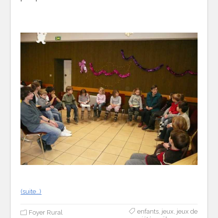
(suite…)
enfants
,
jeux
,
jeux de
Foyer Rural