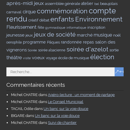
après-midi jeux
assemblée générale
atelier
beaujolais
bal
compte
commémoration
cirque
carnaval
rendu
enfants
Environnement
débat
créatif
Fleurissement
inscription
fête
gymnastique
informatique
jeux de société
musique
jeunesse
marché
jeux
noël
salon des
programme
Pâques
randonnée
repas
oenophile
soirée d'azelot
vignerons
sortie
soirée alsacienne
Soirée
élection
théâtre
voeux
école de musique
voyage
visite
Commentaires récents
Michel CHATRE
dans
Apéro-lecture : un moment de partage
Michel CHATRE
dans
Le Conseil Municipal
TACAIL Odile
dans
Un banc sur la voie douce
BIGARE
dans
Un banc sur la voie douce
Michel CHATRE
dans
Suivi de chantier