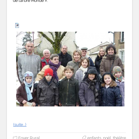
de l’arbre Monde ».
(suite…)
Foyer Rural
enfants
,
noël
,
théâtre