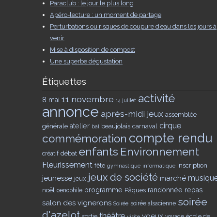
Paraclub : le jour le plus long
Apéro-lecture : un moment de partage
Perturbations ou risques de coupure d’eau dans les jours à
venir
Mise à disposition de compost
Une superbe dégustation
Étiquettes
activité
11 novembre
8 mai
14 juillet
annonce
après-midi jeux
assemblée
cirque
générale
atelier
beaujolais
carnaval
bal
compte rendu
commémoration
enfants
Environnement
débat
créatif
Fleurissement
inscription
fête
gymnastique
informatique
jeux de société
musiqu
jeunesse
marché
jeux
noël
programme
Pâques
randonnée
repas
oenophile
soirée
salon des vignerons
soirée alsacienne
Soirée
d'azelot
théâtre
voeux
sortie
école de
voyage
visite