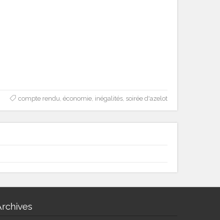
compte rendu
,
économie
,
inégalités
,
soirée d'azelot
Archives