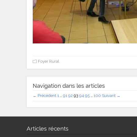
Foyer Rural
Navigation dans les articles
← Précédent
1
…
91
92
93
94
95
…
100
Suivant →
Articles récents