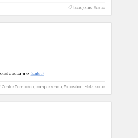
beaujolais
,
Soirée
soleil d’automne.
(suite…)
Centre Pompidou
,
compte rendu
,
Exposition
,
Metz
,
sortie