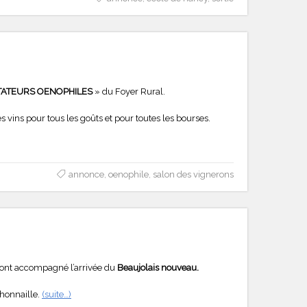
TATEURS OENOPHILES
» du Foyer Rural.
s vins pour tous les goûts et pour toutes les bourses.
annonce
,
oenophile
,
salon des vignerons
ui ont accompagné l’arrivée du
Beaujolais nouveau.
chonnaille.
(suite…)