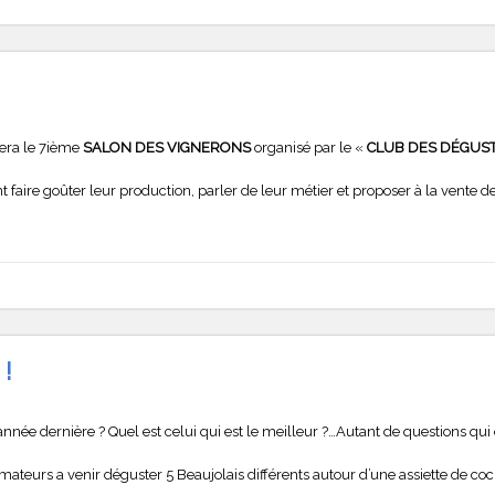
lera le 7ième
SALON DES VIGNERONS
organisé par le «
CLUB DES DÉGUS
t faire goûter leur production, parler de leur métier et proposer à la vente de
 !
 l’année dernière ? Quel est celui qui est le meilleur ?…Autant de questions q
 amateurs a venir déguster 5 Beaujolais différents autour d’une assiette de co