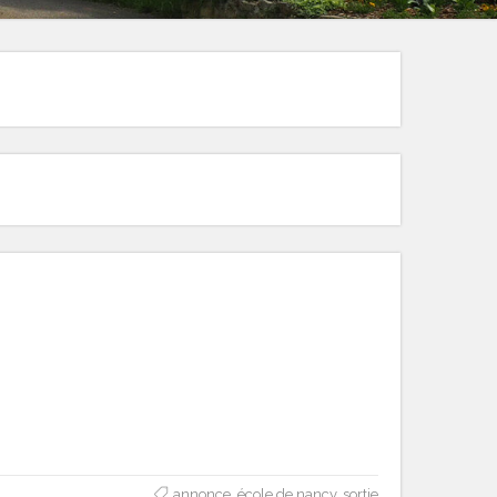
annonce
,
école de nancy
,
sortie