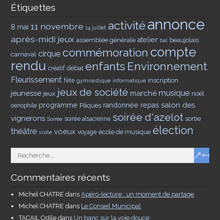
Étiquettes
annonce
activité
11 novembre
8 mai
14 juillet
après-midi jeux
assemblée générale
atelier
beaujolais
bal
compte
commémoration
cirque
carnaval
rendu
enfants
Environnement
débat
créatif
Fleurissement
inscription
fête
gymnastique
informatique
jeux de société
musique
jeunesse
marché
jeux
noël
salon des
programme
Pâques
randonnée
repas
oenophile
soirée d'azelot
vignerons
sortie
soirée alsacienne
Soirée
élection
théâtre
voeux
école de musique
voyage
visite
Commentaires récents
Michel CHATRE
dans
Apéro-lecture : un moment de partage
Michel CHATRE
dans
Le Conseil Municipal
TACAIL Odile
dans
Un banc sur la voie douce