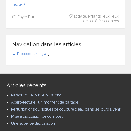
(suite…)
activité
,
enfants
,
jeux
,
jeux
Foyer Rural
de société
,
vacances
Navigation dans les articles
← Précédent
1
…
3
4
5
Articles récents
Paraclub : le jour le plus long
Apéro-lecture : un moment de partage
Perturbations ou risques de coupure d’eau dans les jours à venir
Mise à disposition de compost
Une superbe dégustation