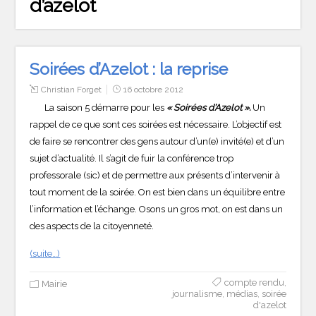
d’azelot
Soirées d’Azelot : la reprise
Christian Forget
16 octobre 2012
La saison 5 démarre pour les
« Soirées d’Azelot ».
Un
rappel de ce que sont ces soirées est nécessaire. L’objectif est
de faire se rencontrer des gens autour d’un(e) invité(e) et d’un
sujet d’actualité. Il s’agit de fuir la conférence trop
professorale (sic) et de permettre aux présents d’intervenir à
tout moment de la soirée. On est bien dans un équilibre entre
l’information et l’échange. Osons un gros mot, on est dans un
des aspects de la citoyenneté.
(suite…)
compte rendu
,
Mairie
journalisme
,
médias
,
soirée
d'azelot