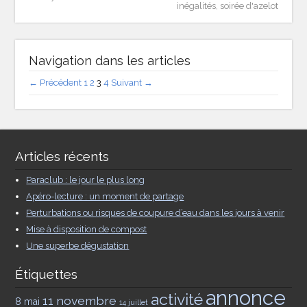
inégalités
,
soirée d'azelot
Navigation dans les articles
← Précédent
1
2
3
4
Suivant →
Articles récents
Paraclub : le jour le plus long
Apéro-lecture : un moment de partage
Perturbations ou risques de coupure d’eau dans les jours à venir
Mise à disposition de compost
Une superbe dégustation
Étiquettes
annonce
activité
11 novembre
8 mai
14 juillet