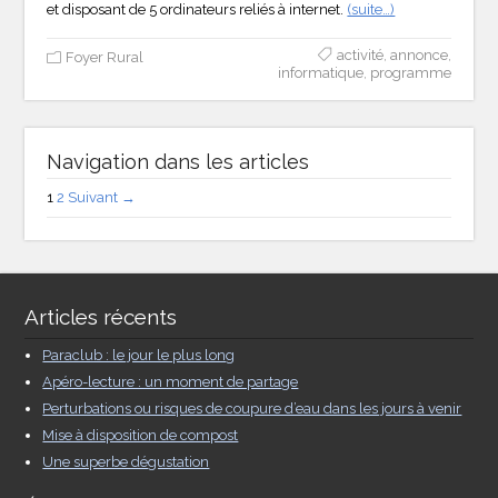
et disposant de 5 ordinateurs reliés à internet.
(suite…)
activité
,
annonce
,
Foyer Rural
informatique
,
programme
Navigation dans les articles
1
2
Suivant →
Articles récents
Paraclub : le jour le plus long
Apéro-lecture : un moment de partage
Perturbations ou risques de coupure d’eau dans les jours à venir
Mise à disposition de compost
Une superbe dégustation