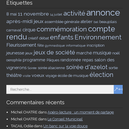
Étiquettes
annonce
activité
11 novembre
8 mai
14 juillet
après-midi jeux
assemblée générale
atelier
beaujolais
bal
compte
commémoration
cirque
carnaval
rendu
enfants
Environnement
débat
créatif
Fleurissement
inscription
fête
gymnastique
informatique
jeux de société
musique
jeunesse
marché
jeux
noël
salon des
programme
Pâques
randonnée
repas
oenophile
soirée d'azelot
vignerons
sortie
soirée alsacienne
Soirée
élection
théâtre
voeux
école de musique
voyage
visite
Commentaires récents
Michel CHATRE
dans
Apéro-lecture : un moment de partage
Michel CHATRE
dans
Le Conseil Municipal
TACAIL Odile
dans
Un banc sur la voie douce